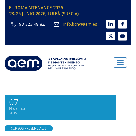
EUROMAINTENANCE 2026
23-25 JUNIO 2026, LULEÀ (SUECIA)
93 323 48 82
info.bcn@aem.es
Toggl
naviga
07
Noviembre
2019
CURSOS PRESENCIALES