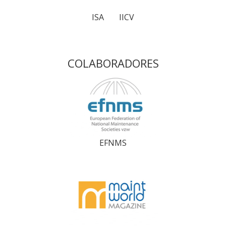
ISA
IICV
COLABORADORES
EFNMS