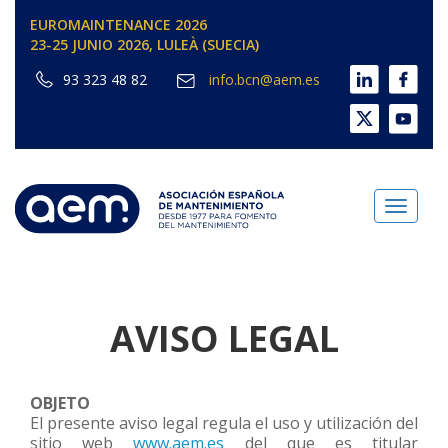
EUROMAINTENANCE 2026
23-25 JUNIO 2026, LULEÀ (SUECIA)
93 323 48 82
info.bcn@aem.es
Toggl
naviga
AVISO LEGAL
OBJETO
El presente aviso legal regula el uso y utilización del
sitio web
www.aem.es
del que es titular