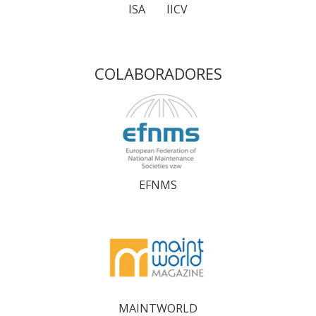
ISA
IICV
COLABORADORES
EFNMS
MAINTWORLD