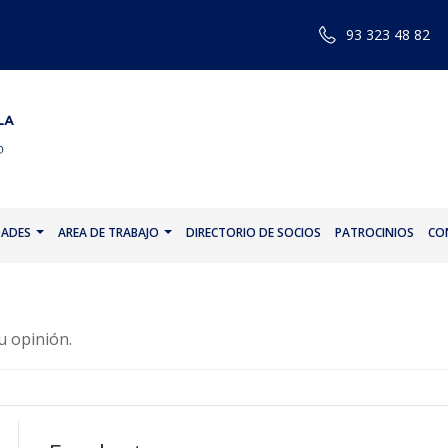
93 323 48 82
DADES
AREA DE TRABAJO
DIRECTORIO DE SOCIOS
PATROCINIOS
CO
u opinión.