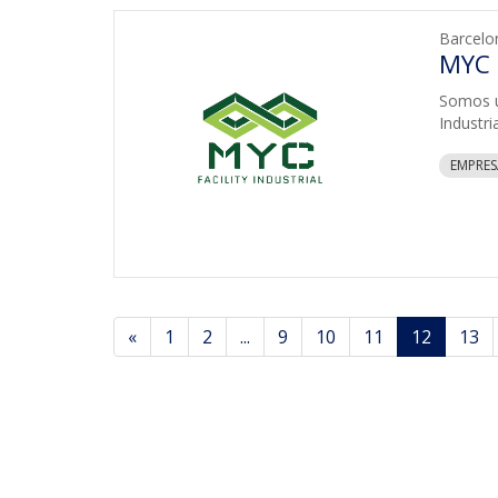
Barcelo
MYC 
Somos u
Industria
EMPRES
«
1
2
...
9
10
11
12
13