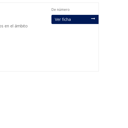
De número
Ver ficha
os en el ámbito