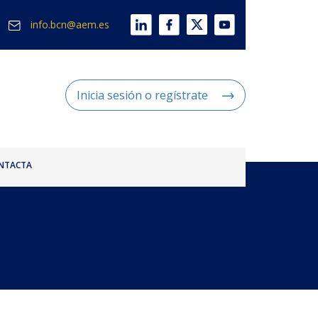
info.bcn@aem.es
Inicia sesión o regístrate
NTACTA