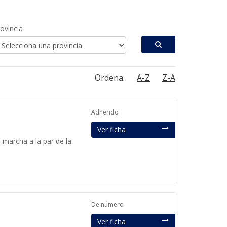
ovincia
Ordena:
A-Z
Z-A
Adherido
Ver ficha
 marcha a la par de la
De número
Ver ficha