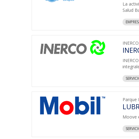
La activ
Salud B
EMPRES
INERCO,
INERC
INERCO 
integral
SERVIC
Parque 
LUBR
Moove es
SERVIC