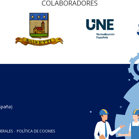
COLABORADORES
spaña)
ERALES
·
POLÍTICA DE COOKIES