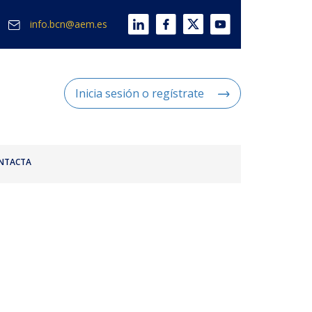
info.bcn@aem.es
Inicia sesión o regístrate
NTACTA