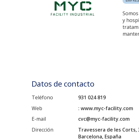
EMPRES
Somos 
y hospi
tratami
manten
Datos de contacto
Teléfono
931 024 819
Web
: www.myc-facility.com
E-mail
cvc@myc-facility.com
Dirección
Travessera de les Corts, 
Barcelona, España