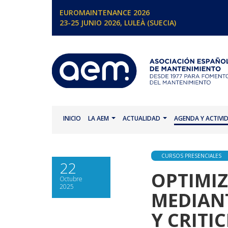
EUROMAINTENANCE 2026
23-25 JUNIO 2026, LULEÀ (SUECIA)
INICIO
LA AEM
ACTUALIDAD
AGENDA Y ACTIVI
CURSOS PRESENCIALES
22
OPTIMI
Octubre
2025
MEDIANT
Y CRITI