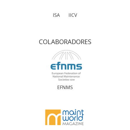
ISA
IICV
COLABORADORES
EFNMS